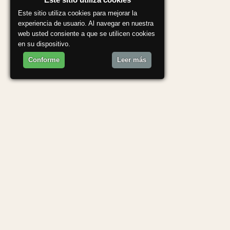
Este sitio utiliza cookies para mejorar la
experiencia de usuario. Al navegar en nuestra
web usted consiente a que se utilicen cookies
en su dispositivo.
Conforme
Leer más
OCR
·
INTELIGENCIA ARTIFICIAL
·
FACTURAS
·
CONCILIACIÓN BA
— ¿QUÉ ES?
DocIAGrid,
inteligencia artificial
aplicada al día a día